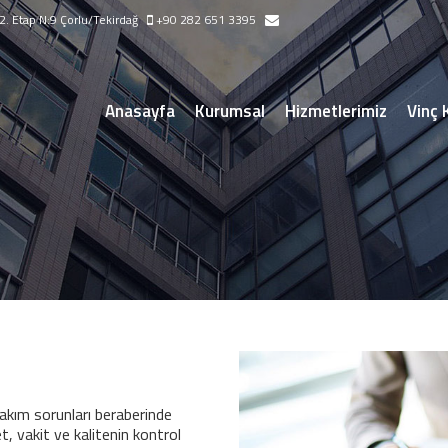
. Etap N:9 Çorlu/Tekirdağ
+90 282 651 3395
Anasayfa
Kurumsal
Hizmetlerimiz
Vinç 
nasayfa
Hizmetlerimiz
Müşavirlik Hizmetleri
takım sorunları beraberinde
t, vakit ve kalitenin kontrol