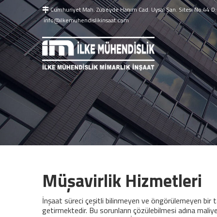
Cumhuriyet Mah. Zübeyde Hanım Cad. Uysal San. Sitesi No:44 D:2
info@ilkemuhendislikinsaat.com
Müşavirlik Hizmetleri
A
Müşavirlik Hizmetleri
İnşaat süreci çeşitli bilinmeyen ve öngörülemeyen bir 
getirmektedir. Bu sorunların çözülebilmesi adına maliye