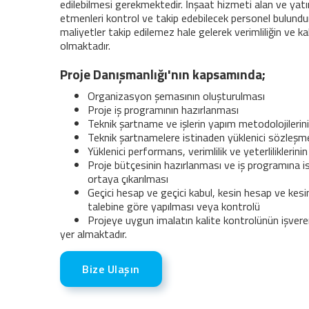
edilebilmesi gerekmektedir. İnşaat hizmeti alan ve yatı
etmenleri kontrol ve takip edebilecek personel bulund
maliyetler takip edilemez hale gelerek verimliliğin ve k
olmaktadır.
Proje Danışmanlığı'nın kapsamında;
Organizasyon şemasının oluşturulması
Proje iş programının hazırlanması
Teknik şartname ve işlerin yapım metodolojilerini
Teknik şartnamelere istinaden yüklenici sözleşme
Yüklenici performans, verimlilik ve yeterliliklerini
Proje bütçesinin hazırlanması ve iş programına is
ortaya çıkarılması
Geçici hesap ve geçici kabul, kesin hesap ve kesi
talebine göre yapılması veya kontrolü
Projeye uygun imalatın kalite kontrolünün işvere
yer almaktadır.
Bize Ulaşın